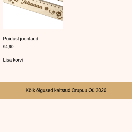
Puidust joonlaud
€
4,90
Lisa korvi
Kõik õigused kaitstud Orupuu Oü 2026