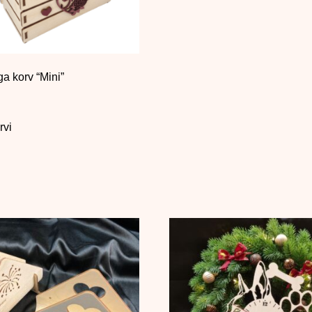
a korv “Mini”
rvi