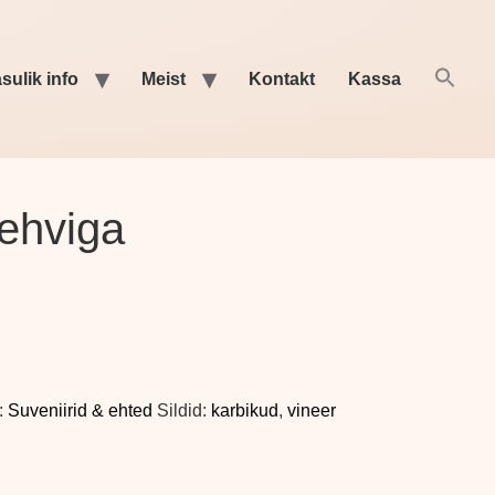
sulik info
Meist
Kontakt
Kassa
lehviga
:
Suveniirid & ehted
Sildid:
karbikud
,
vineer