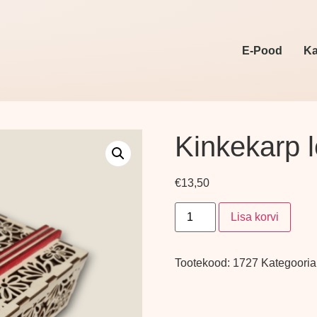
E-Pood
Ka
Kinkekarp 
€
13,50
Lisa korvi
Tootekood:
1727
Kategooria