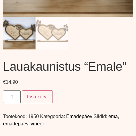
Lauakaunistus “Emale”
€
14,90
Lisa korvi
Tootekood:
1950
Kategooria:
Emadepäev
Sildid:
ema
,
emadepäev
,
vineer