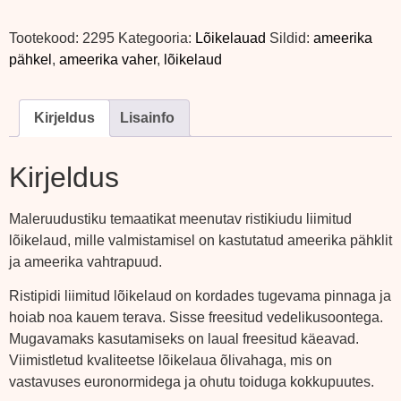
Tootekood:
2295
Kategooria:
Lõikelauad
Sildid:
ameerika
pähkel
,
ameerika vaher
,
lõikelaud
Kirjeldus
Lisainfo
Kirjeldus
Maleruudustiku temaatikat meenutav ristikiudu liimitud
lõikelaud, mille valmistamisel on kastutatud ameerika pähklit
ja ameerika vahtrapuud.
Ristipidi liimitud lõikelaud on kordades tugevama pinnaga ja
hoiab noa kauem terava. Sisse freesitud vedelikusoontega.
Mugavamaks kasutamiseks on laual freesitud käeavad.
Viimistletud kvaliteetse lõikelaua õlivahaga, mis on
vastavuses euronormidega ja ohutu toiduga kokkupuutes.