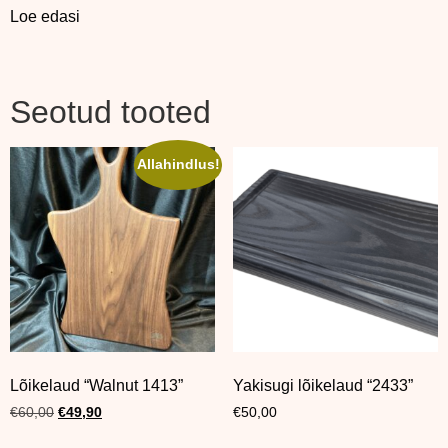
Loe edasi
Seotud tooted
Allahindlus!
Lõikelaud “Walnut 1413”
Yakisugi lõikelaud “2433”
€
60,00
€
49,90
€
50,00