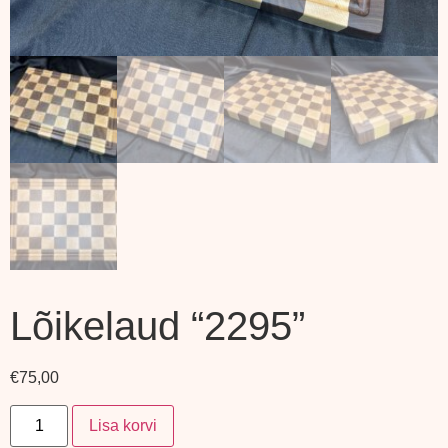
Lõikelaud “2295”
€
75,00
Lisa korvi