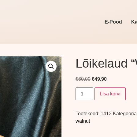
E-Pood
Ka
Lõikelaud 
€
60,00
€
49,90
Lisa korvi
Tootekood:
1413
Kategooria
walnut