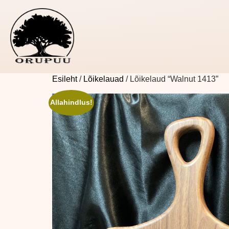
Esileht
/
Lõikelauad
/ Lõikelaud “Walnut 1413”
Allahindlus!