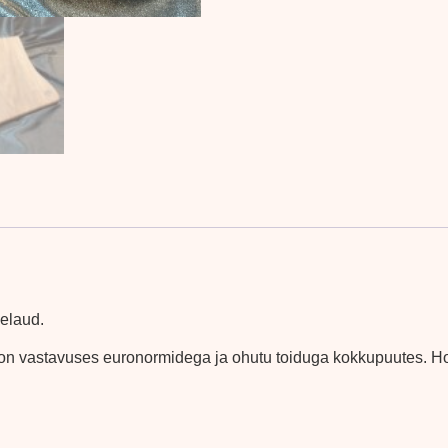
kelaud.
is on vastavuses euronormidega ja ohutu toiduga kokkupuutes. H