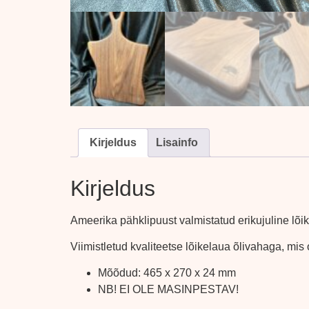
Kirjeldus
Lisainfo
Kirjeldus
Ameerika pähklipuust valmistatud erikujuline lõi
Viimistletud kvaliteetse lõikelaua õlivahaga, m
Mõõdud: 465 x 270 x 24 mm
NB! EI OLE MASINPESTAV!