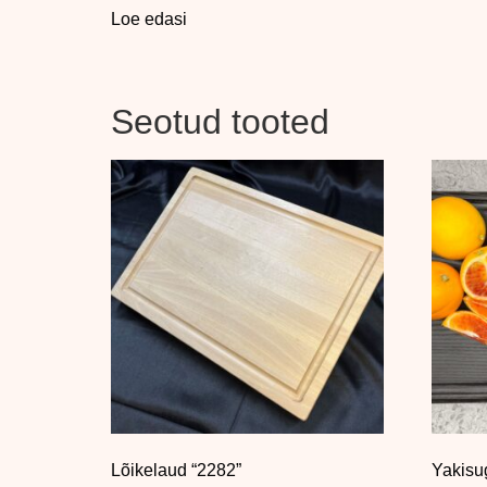
Loe edasi
Seotud tooted
Lõikelaud “2282”
Yakisug