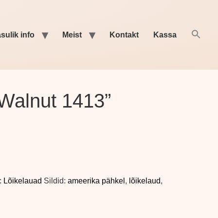
sulik info
Meist
Kontakt
Kassa
“Walnut 1413”
:
Lõikelauad
Sildid:
ameerika pähkel
,
lõikelaud
,