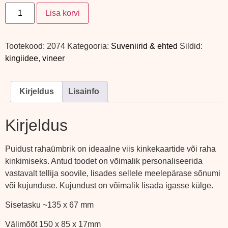
Lisa korvi
Tootekood:
2074
Kategooria:
Suveniirid & ehted
Sildid:
kingiidee
,
vineer
Kirjeldus
Lisainfo
Kirjeldus
Puidust rahaümbrik on ideaalne viis kinkekaartide või raha
kinkimiseks. Antud toodet on võimalik personaliseerida
vastavalt tellija soovile, lisades sellele meelepärase sõnumi
või kujunduse. Kujundust on võimalik lisada igasse külge.
Sisetasku ~135 x 67 mm
Välimõõt 150 x 85 x 17mm