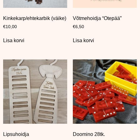
Kinkekarp/ehtekarbik (väike)
Võtmehoidja “Otepää”
€
10,00
€
6,50
Lisa korvi
Lisa korvi
Lipsuhoidja
Doomino 28tk.