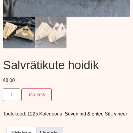
Salvrätikute hoidik
€
8,00
Lisa korvi
Tootekood:
1225
Kategooria:
Suveniirid & ehted
Silt:
vineer