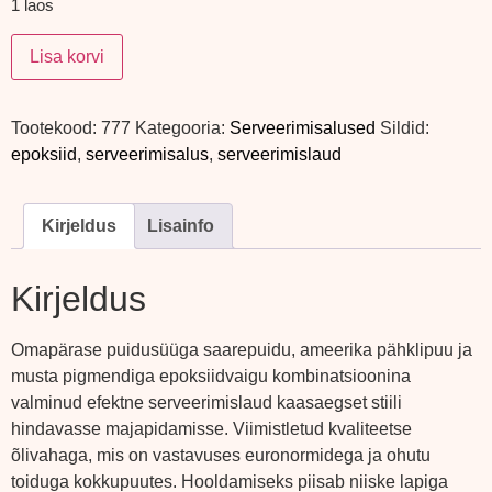
1 laos
Lisa korvi
Tootekood:
777
Kategooria:
Serveerimisalused
Sildid:
epoksiid
,
serveerimisalus
,
serveerimislaud
Kirjeldus
Lisainfo
Kirjeldus
Omapärase puidusüüga saarepuidu, ameerika pähklipuu ja
musta pigmendiga epoksiidvaigu kombinatsioonina
valminud efektne serveerimislaud kaasaegset stiili
hindavasse majapidamisse. Viimistletud kvaliteetse
õlivahaga, mis on vastavuses euronormidega ja ohutu
toiduga kokkupuutes. Hooldamiseks piisab niiske lapiga