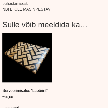
puhastamisest.
NB! EI OLE MASINPESTAV!
Sulle võib meeldida ka…
Serveerimisalus “Labürint”
€
90,00
Lisa korvi