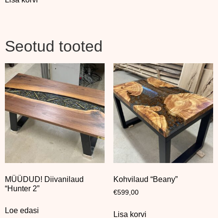
Seotud tooted
MÜÜDUD! Diivanilaud
Kohvilaud “Beany”
“Hunter 2”
€
599,00
Loe edasi
Lisa korvi