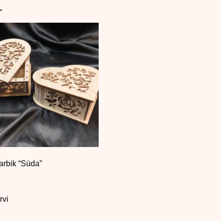
…
arbik “Süda”
rvi