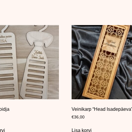
oidja
Veinikarp “Head Isadepäeva
€
36,00
rvi
Lisa korvi