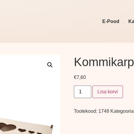
E-Pood
Ka
Kommikarp
€
7,60
Lisa korvi
Tootekood:
1748
Kategooria