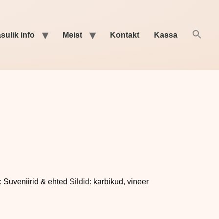
sulik info
Meist
Kontakt
Kassa
:
Suveniirid & ehted
Sildid:
karbikud
,
vineer