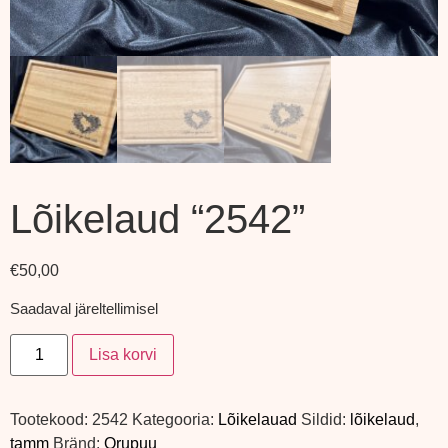
Lõikelaud “2542”
€
50,00
Saadaval järeltellimisel
Lisa korvi
Tootekood:
2542
Kategooria:
Lõikelauad
Sildid:
lõikelaud
,
tamm
Bränd:
Orupuu