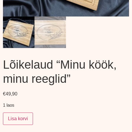
Lõikelaud “Minu köök,
minu reeglid”
€
49,90
1 laos
Lisa korvi