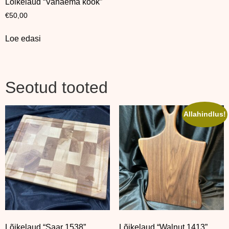
Lõikelaud “Vanaema köök”
€
50,00
Loe edasi
Seotud tooted
Allahindlus!
Lõikelaud “Saar 1538”
Lõikelaud “Walnut 1413”