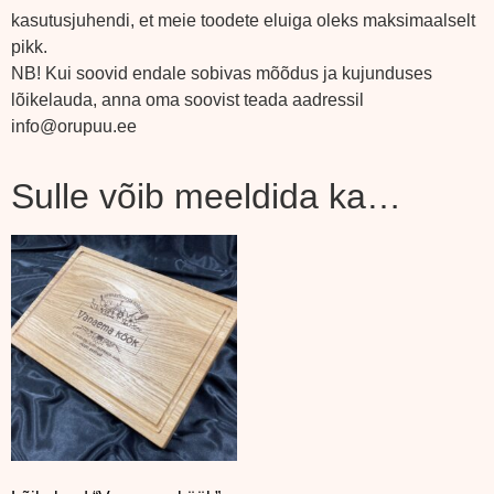
kasutusjuhendi, et meie toodete eluiga oleks maksimaalselt
pikk.
NB! Kui soovid endale sobivas mõõdus ja kujunduses
lõikelauda, anna oma soovist teada aadressil
info@orupuu.ee
Sulle võib meeldida ka…