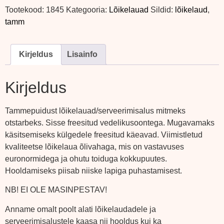
Tootekood:
1845
Kategooria:
Lõikelauad
Sildid:
lõikelaud
,
tamm
Kirjeldus
Lisainfo
Kirjeldus
Tammepuidust lõikelauad/serveerimisalus mitmeks
otstarbeks. Sisse freesitud vedelikusoontega. Mugavamaks
käsitsemiseks külgedele freesitud käeavad. Viimistletud
kvaliteetse lõikelaua õlivahaga, mis on vastavuses
euronormidega ja ohutu toiduga kokkupuutes.
Hooldamiseks piisab niiske lapiga puhastamisest.
NB! EI OLE MASINPESTAV!
Anname omalt poolt alati lõikelaudadele ja
serveerimisalustele kaasa nii hooldus kui ka