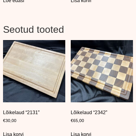
Loe edasi
Lisa korvi
Seotud tooted
Lõikelaud “2131”
Lõikelaud “2342”
€
30,00
€
65,00
Lisa korvi
Lisa korvi