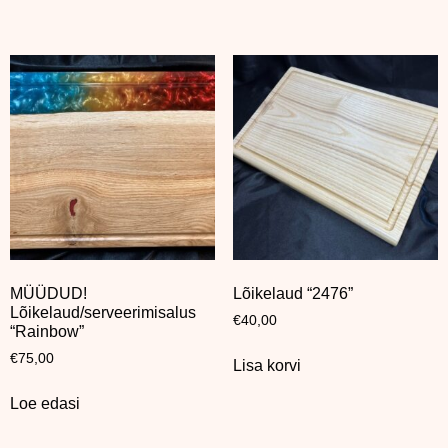
MÜÜDUD!
Lõikelaud “2476”
Lõikelaud/serveerimisalus
€
40,00
“Rainbow”
€
75,00
Lisa korvi
Loe edasi