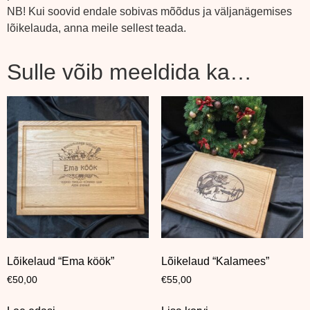
NB! Kui soovid endale sobivas mõõdus ja väljanägemises
lõikelauda, anna meile sellest teada.
Sulle võib meeldida ka…
Lõikelaud “Ema köök”
Lõikelaud “Kalamees”
€
50,00
€
55,00