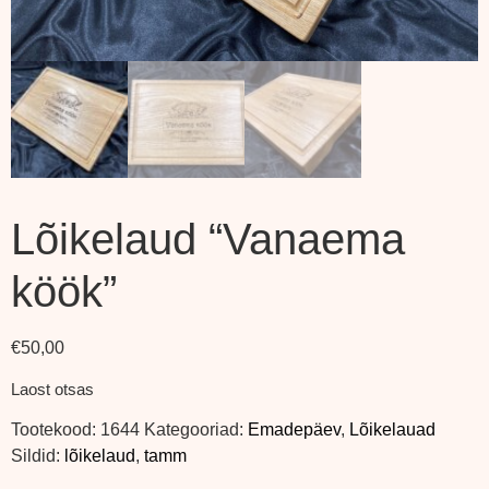
Lõikelaud “Vanaema
köök”
€
50,00
Laost otsas
Tootekood:
1644
Kategooriad:
Emadepäev
,
Lõikelauad
Sildid:
lõikelaud
,
tamm