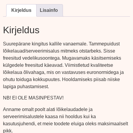
Kirjeldus
Lisainfo
Kirjeldus
Suurepärane kingitus kallile vanaemale. Tammepuidust
lõikelauad/serveerimisalus mitmeks otstarbeks. Sisse
freesitud vedelikusoontega. Mugavamaks käsitsemiseks
külgedele freesitud käeavad. Viimistletud kvaliteetse
lõikelaua õlivahaga, mis on vastavuses euronormidega ja
ohutu toiduga kokkupuutes. Hooldamiseks piisab niiske
lapiga puhastamisest.
NB! EI OLE MASINPESTAV!
Anname omalt poolt alati lõikelaudadele ja
serveerimisalustele kaasa nii hooldus kui ka
kasutusjuhendi, et meie toodete eluiga oleks maksimaalselt
pikk.