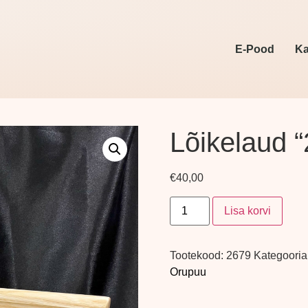
E-Pood
Ka
Lõikelaud 
€
40,00
Lisa korvi
Tootekood:
2679
Kategooria
Orupuu