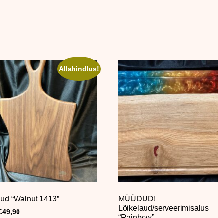
Allahindlus!
aud “Walnut 1413”
MÜÜDUD!
Lõikelaud/serveerimisalus
€
49,90
“Rainbow”