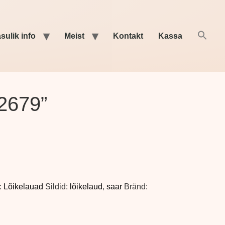
sulik info
Meist
Kontakt
Kassa
“2679”
:
Lõikelauad
Sildid:
lõikelaud
,
saar
Bränd: