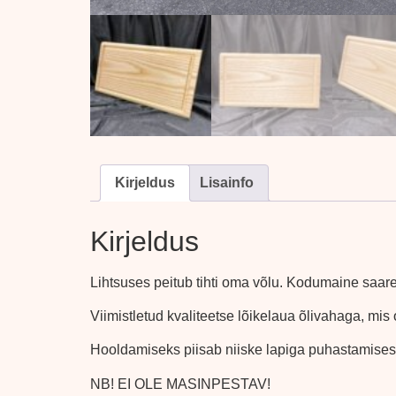
Kirjeldus
Lisainfo
Kirjeldus
Lihtsuses peitub tihti oma võlu. Kodumaine saa
Viimistletud kvaliteetse lõikelaua õlivahaga, m
Hooldamiseks piisab niiske lapiga puhastamises
NB! EI OLE MASINPESTAV!