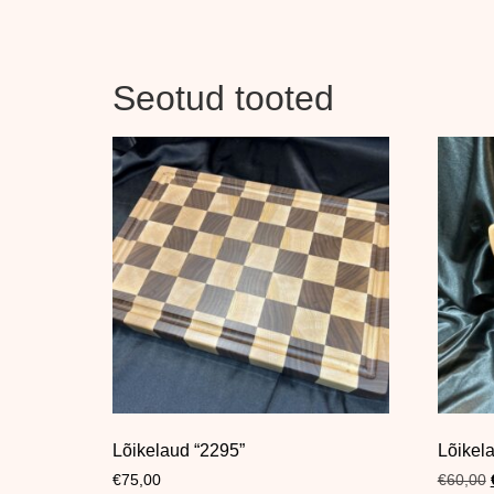
Seotud tooted
Lõikelaud “2295”
Lõikel
€
75,00
€
60,00