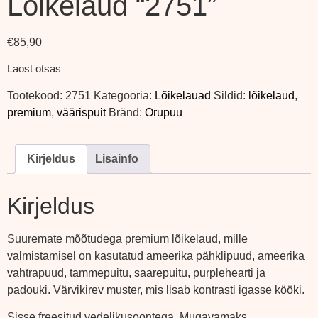
Lõikelaud “2751”
€
85,90
Laost otsas
Tootekood:
2751
Kategooria:
Lõikelauad
Sildid:
lõikelaud
,
premium
,
väärispuit
Bränd:
Orupuu
Kirjeldus
Lisainfo
Kirjeldus
Suuremate mõõtudega premium lõikelaud, mille
valmistamisel on kasutatud ameerika pähklipuud, ameerika
vahtrapuud, tammepuitu, saarepuitu, purplehearti ja
padouki. Värvikirev muster, mis lisab kontrasti igasse kööki.
Sisse freesitud vedelikusoontega. Mugavamaks