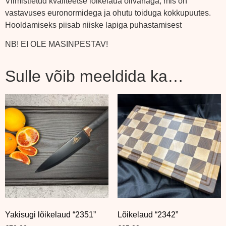
Viimistletud kvaliteetse lõikelaua õlivahaga, mis on
vastavuses euronormidega ja ohutu toiduga kokkupuutes.
Hooldamiseks piisab niiske lapiga puhastamisest
NB! EI OLE MASINPESTAV!
Sulle võib meeldida ka…
Yakisugi lõikelaud “2351”
Lõikelaud “2342”