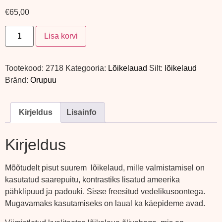
€
65,00
Lisa korvi
Tootekood:
2718
Kategooria:
Lõikelauad
Silt:
lõikelaud
Bränd:
Orupuu
Kirjeldus
Lisainfo
Kirjeldus
Mõõtudelt pisut suurem lõikelaud, mille valmistamisel on
kasutatud saarepuitu, kontrastiks lisatud ameerika
pähklipuud ja padouki. Sisse freesitud vedelikusoontega.
Mugavamaks kasutamiseks on laual ka käepideme avad.