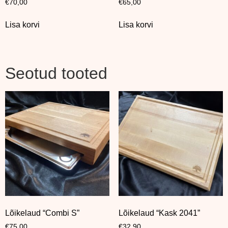
€
70,00
€
65,00
Lisa korvi
Lisa korvi
Seotud tooted
Lõikelaud “Combi S”
Lõikelaud “Kask 2041”
€
75,00
€
32,90